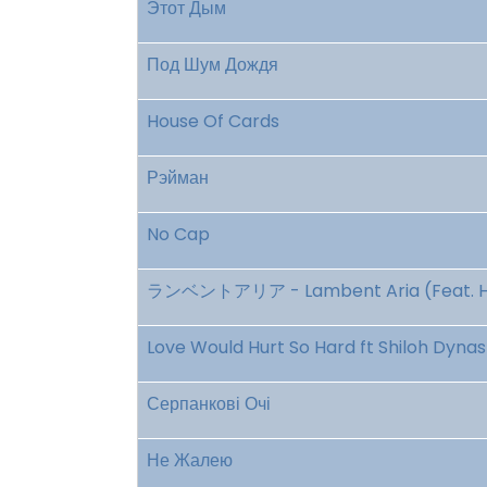
Этот Дым
Под Шум Дождя
House Of Cards
Рэйман
No Cap
ランベントアリア - Lambent Aria (Feat. Ha
Love Would Hurt So Hard ft Shiloh Dynas
Серпанкові Очі
Не Жалею